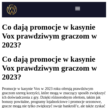
Co dają promocje w kasynie
Vox prawdziwym graczom w
2023?
Co dają promocje w kasynie
Vox prawdziwym graczom w
2023?
Promocje w kasynie Vox w 2023 roku oferują prawdziwym
graczom szereg korzyści, które mogą w znaczący sposób zwiększyć
ich doświadczenia z gry. Dzięki różnorodnym ofertom, takim jak
bonusy powitalne, programy lojalnościowe i promocje sezonowe,
gracze mogą nie tylko zwiększyć swoje bankroll’e, ale także zyskać