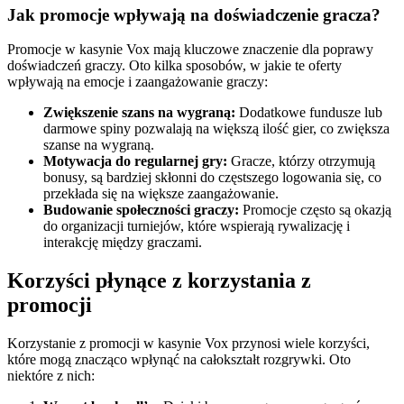
Jak promocje wpływają na doświadczenie gracza?
Promocje w kasynie Vox mają kluczowe znaczenie dla poprawy
doświadczeń graczy. Oto kilka sposobów, w jakie te oferty
wpływają na emocje i zaangażowanie graczy:
Zwiększenie szans na wygraną:
Dodatkowe fundusze lub
darmowe spiny pozwalają na większą ilość gier, co zwiększa
szanse na wygraną.
Motywacja do regularnej gry:
Gracze, którzy otrzymują
bonusy, są bardziej skłonni do częstszego logowania się, co
przekłada się na większe zaangażowanie.
Budowanie społeczności graczy:
Promocje często są okazją
do organizacji turniejów, które wspierają rywalizację i
interakcję między graczami.
Korzyści płynące z korzystania z
promocji
Korzystanie z promocji w kasynie Vox przynosi wiele korzyści,
które mogą znacząco wpłynąć na całokształt rozgrywki. Oto
niektóre z nich: