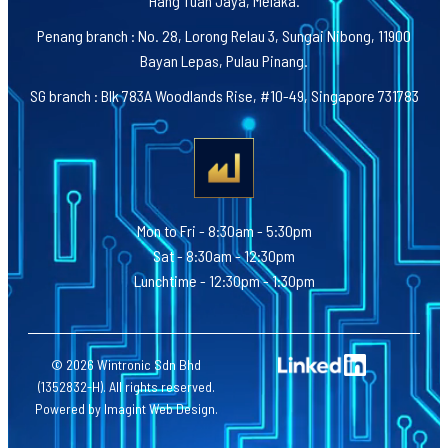
Hang Tuah Jaya, Melaka.
Penang branch : No. 28, Lorong Relau 3, Sungai Nibong, 11900
Bayan Lepas, Pulau Pinang.
SG branch : Blk 783A Woodlands Rise, #10-49, Singapore 731783
Mon to Fri - 8:30am - 5:30pm
Sat - 8:30am - 12:30pm
Lunchtime - 12:30pm - 1:30pm
© 2026 Wintronic Sdn Bhd
(1352832-H). All rights reserved.
Powered by
Imagint Web Design
.