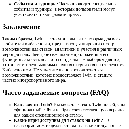
События и турниры:
Часто проводит специальные
события и турниры, в которых пользователи могут
участвовать и выигрывать призы.
Заключение
Таким образом, 1win — это уникальная платформа для всех
любителей киберспорта, предлагающая широкий спектр
возможностей для ставок, аналитики и участия в различных
мероприятиях. Быстрое скачивание приложения и его
функциональность делают его идеальным выбором для тех,
кто хочет извлечь максимальную выгоду из своего увлечения
Киберспортом. Не упустите шанс воспользоваться
возможностями, которые предоставляет 1win, и станьте
частью киберспортивного мира.
Часто задаваемые вопросы (FAQ)
Как скачать 1win?
Вы можете скачать 1win, перейдя на
официальный сайт и выбрав соответствующую версию
для вашей операционной системы.
Какие игры доступны для ставок на 1win?
На
платформе можно делать ставки на такие популярные