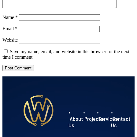
Name
*
Email
*
Website
Save my name, email, and website in this browser for the next
time I comment.
•
•
•
•
About
Projects
Services
Contact
Us
Us