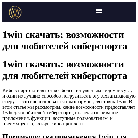
1win скачать: возможности
для любителей киберспорта
1win скачать: возможности
для любителей киберспорта
Киберспорт становится всё более популярным видом досуга,
и один из лучших способов погрузиться в эту захватывающую
сферу — это воспользоваться платформой для ставок 1win. В
этой статье мы рассмотрим, какие возможности предоставляет
1win для любителей киберспорта, включая скачивание
приложения, функции, доступные пользователям, и
преимущества, которые оно приносит.
Преимущества применения 1win для