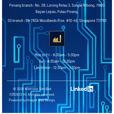
Penang branch : No. 28, Lorong Relau 3, Sungai Nibong, 11900
Bayan Lepas, Pulau Pinang.
SG branch : Blk 783A Woodlands Rise, #10-49, Singapore 731783
Mon to Fri - 8:30am - 5:30pm
Sat - 8:30am - 12:30pm
Lunchtime - 12:30pm - 1:30pm
© 2026 Wintronic Sdn Bhd
(1352832-H). All rights reserved.
Powered by
Imagint Web Design
.