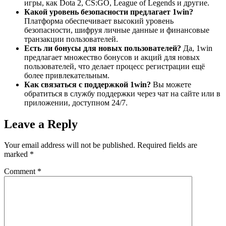
игры, как Dota 2, CS:GO, League of Legends и другие.
Какой уровень безопасности предлагает 1win?
Платформа обеспечивает высокий уровень
безопасности, шифруя личные данные и финансовые
транзакции пользователей.
Есть ли бонусы для новых пользователей?
Да, 1win
предлагает множество бонусов и акций для новых
пользователей, что делает процесс регистрации ещё
более привлекательным.
Как связаться с поддержкой 1win?
Вы можете
обратиться в службу поддержки через чат на сайте или в
приложении, доступном 24/7.
Leave a Reply
Your email address will not be published.
Required fields are
marked
*
Comment
*