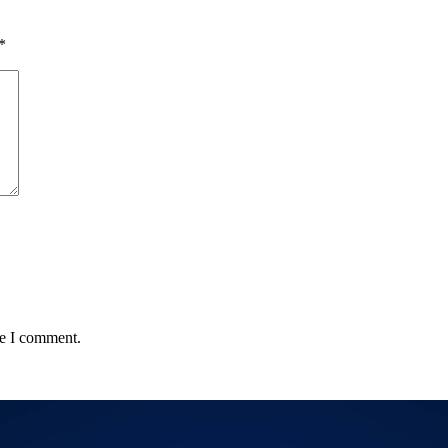
*
me I comment.