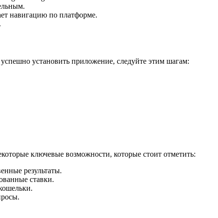
ельным.
ет навигацию по платформе.
.
 успешно установить приложение, следуйте этим шагам:
екоторые ключевые возможности, которые стоит отметить:
венные результаты.
ованные ставки.
кошельки.
просы.