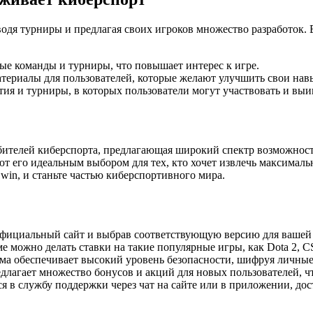
одя турниры и предлагая своих игроков множество разработок. 
е команды и турниры, что повышает интерес к игре.
териалы для пользователей, которые желают улучшить свои навы
ия и турниры, в которых пользователи могут участвовать и выи
бителей киберспорта, предлагающая широкий спектр возможносте
т его идеальным выбором для тех, кто хочет извлечь максималь
win, и станьте частью киберспортивного мира.
 официальный сайт и выбрав соответствующую версию для вашей
 можно делать ставки на такие популярные игры, как Dota 2, CS
а обеспечивает высокий уровень безопасности, шифруя личные
длагает множество бонусов и акций для новых пользователей, ч
 в службу поддержки через чат на сайте или в приложении, дос