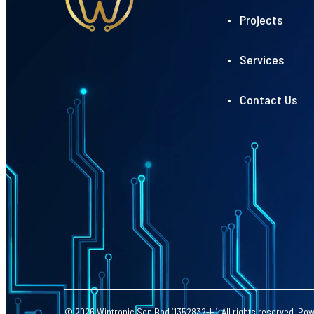
• Projects
• Services
• Contact Us
© 2026 Wintronic Sdn Bhd (1352832-H). All rights reserved. Po