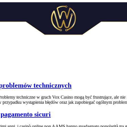
 problemów technicznych
oblemy techniczne w grach Vox Casino mogą być frustrujące, ale nie 
ąć w przypadku wystąpienia błędów oraz jak zapobiegać ogólnym probl
 pagamento sicuri
i anni, i casinò online non AAMS hanno guadagnato popolarità tra gli sc