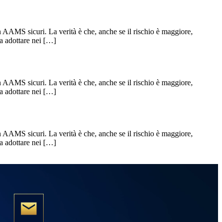
 AAMS sicuri. La verità è che, anche se il rischio è maggiore,
da adottare nei […]
 AAMS sicuri. La verità è che, anche se il rischio è maggiore,
da adottare nei […]
 AAMS sicuri. La verità è che, anche se il rischio è maggiore,
da adottare nei […]