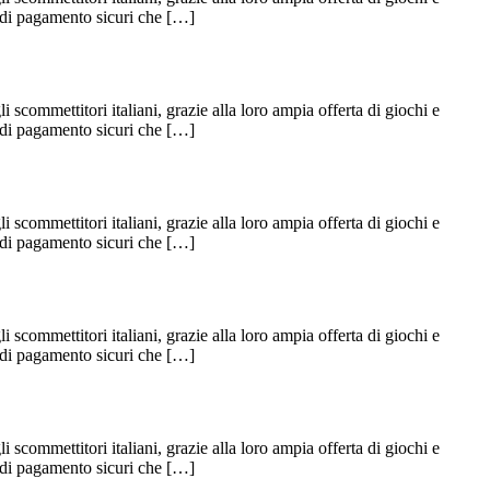
i di pagamento sicuri che […]
ommettitori italiani, grazie alla loro ampia offerta di giochi e
i di pagamento sicuri che […]
ommettitori italiani, grazie alla loro ampia offerta di giochi e
i di pagamento sicuri che […]
ommettitori italiani, grazie alla loro ampia offerta di giochi e
i di pagamento sicuri che […]
ommettitori italiani, grazie alla loro ampia offerta di giochi e
i di pagamento sicuri che […]