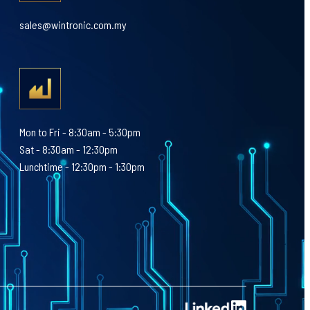
sales@wintronic.com.my
Mon to Fri - 8:30am - 5:30pm
Sat - 8:30am - 12:30pm
Lunchtime - 12:30pm - 1:30pm